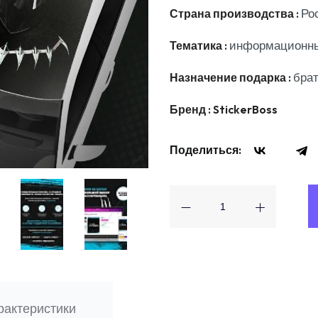
Страна производства :
Ро
Тематика :
информационны
Назначение подарка :
брат
Бренд :
StickerBoss
Поделиться:
рактеристики