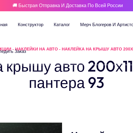
🚚 Быстрая Отправка И Доставка По Всей России
вная
Конструктор
Каталог
Мерч Блогеров И Артист
УКЦИИ
-
НАКЛЕЙКИ НА АВТО
-
НАКЛЕЙКА НА КРЫШУ АВТО 200Х
ледить Заказ
 крышу авто 200х1
пантера 93