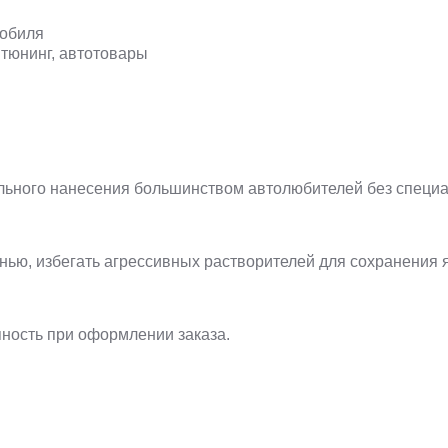
мобиля
тюнинг, автотовары
я
ельного нанесения большинством автолюбителей без специ
анью, избегать агрессивных растворителей для сохранения 
пность при оформлении заказа.