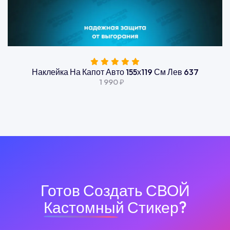
Наклейка На Капот Авто 155х119 См Лев 637
1 990 ₽
Готов Создать СВОЙ
Кастомный
Стикер?